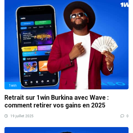
1win
Retrait sur 1win Burkina avec Wave :
comment retirer vos gains en 2025
19 juillet 2025
0