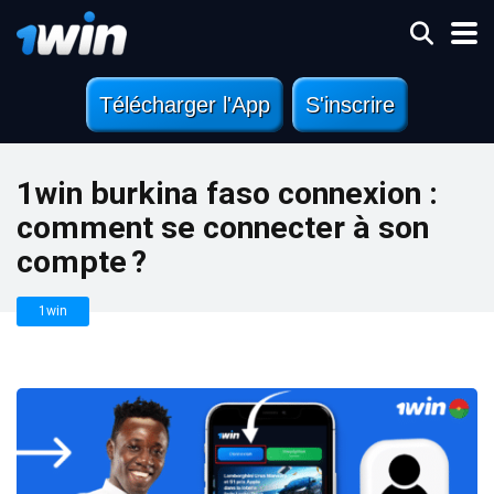
Télécharger l'App
S'inscrire
1win burkina faso connexion :
comment se connecter à son
compte ?
1win