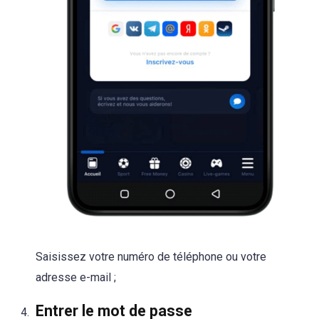
Saisissez votre numéro de téléphone ou votre
adresse e-mail ;
Entrer le mot de passe