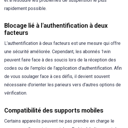
et à résoudre les problèmes de suspension le plus
rapidement possible.
Blocage lié à l’authentification à deux
facteurs
L’authentification à deux facteurs est une mesure qui offre
une sécurité améliorée. Cependant, les abonnés 1win
peuvent faire face à des soucis lors de la réception des
codes ou de l’emploi de l’application d’authentification. Afin
de vous soulager face à ces défis, il devient souvent
nécessaire d’orienter les parieurs vers d’autres options de
vérification.
Compatibilité des supports mobiles
Certains appareils peuvent ne pas prendre en charge le