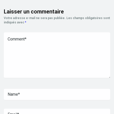
Laisser un commentaire
Votre adresse e-mail ne sera pas publiée.
Les champs obligatoires sont
indiqués avec
*