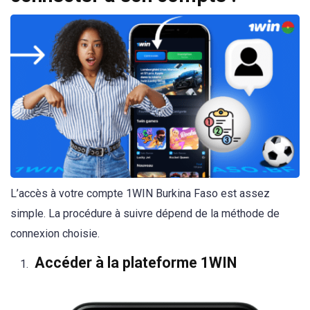
L’accès à votre compte 1WIN Burkina Faso est assez
simple. La procédure à suivre dépend de la méthode de
connexion choisie.
Accéder à la plateforme 1WIN