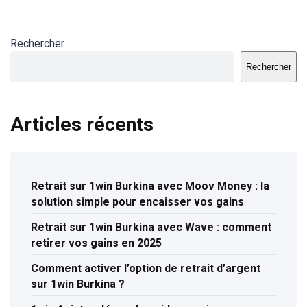
Rechercher
Rechercher
Articles récents
Retrait sur 1win Burkina avec Moov Money : la
solution simple pour encaisser vos gains
Retrait sur 1win Burkina avec Wave : comment
retirer vos gains en 2025
Comment activer l’option de retrait d’argent
sur 1win Burkina ?