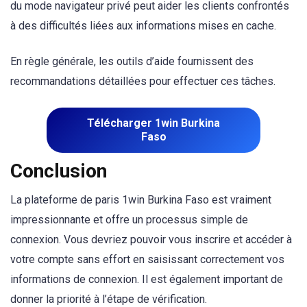
du mode navigateur privé peut aider les clients confrontés
à des difficultés liées aux informations mises en cache.
En règle générale, les outils d’aide fournissent des
recommandations détaillées pour effectuer ces tâches.
Télécharger 1win Burkina
Faso
Conclusion
La plateforme de paris 1win Burkina Faso est vraiment
impressionnante et offre un processus simple de
connexion. Vous devriez pouvoir vous inscrire et accéder à
votre compte sans effort en saisissant correctement vos
informations de connexion. Il est également important de
donner la priorité à l’étape de vérification.